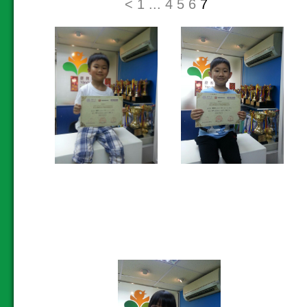
<
1
...
4
5
6
7