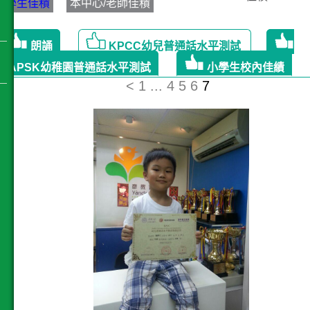
學生佳積
本中心/老師佳積
朗誦
KPCC幼兒普通話水平測試
GAPSK幼稚園普通話水平測試
小學生校內佳績
<
1
...
4
5
6
7