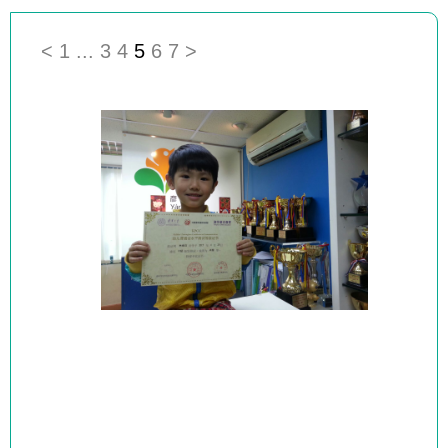
<
1
...
3
4
5
6
7
>