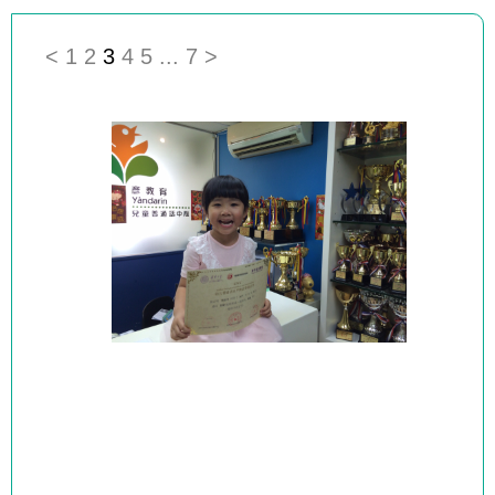
<
1
2
3
4
5
...
7
>